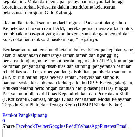
kegiatan ini. Mulai dari persiapan pelayanan masyarakat hingga
koordinasi terkait kerjasama dalam mendukung kelancaran
pelaksanaan program Gule Kabung.
“Kemudian terkait santunan dari Imigrasi. Pada saat ulang tahun
Kemeteriaan Hukum dan HAM, mereka pernah menawarkan untuk
membuatkan passport yang akan bekerja sama dengan pemerintah
kota, coba nanti dikkordinasikan lagi, ” paparnya.
Berdasarkan rapat tersebut diketahui bahwa beberapa kegiatan yang
akan dilaksanakan diantaranya ramah tamah dan nganggung
bersama, kunjungan ke tempat pembuangan akhir (TPA), kunjungan
ke rumah penyandang disabilitas dan stunting, penyerahan bantuan
rehabilitas sosial dasar penyandang disabilitas, pemberian santunan
JKN buruh harian lepas pekerja rentan, penyerahan simbolis
bantuan sosial kesejahteraan keluarga klaim BPJS Ketenagakerjaan,
Edukasi tentang pertolongan bantuan hidup dasar (BHD), hingga
Pelayanan publik dari Dinas Kependudukan dan Pencatatan Sipil
(Disdukcapil), Samsat, hingga Dinas Penanaman Modal Pelayanan
Terpadu Satu Pintu dan Tenaga Kerja (DPMPTSP dan Naker).
Pemkot Pangkalpinang
0
Share
Facebook
Twitter
Google+
ReddIt
WhatsApp
Pinterest
Email