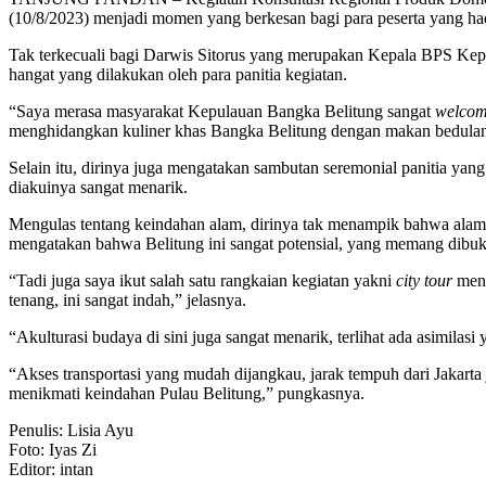
(10/8/2023) menjadi momen yang berkesan bagi para peserta yang had
Tak terkecuali bagi Darwis Sitorus yang merupakan Kepala BPS Ke
hangat yang dilakukan oleh para panitia kegiatan.
“Saya merasa masyarakat Kepulauan Bangka Belitung sangat
welco
menghidangkan kuliner khas Bangka Belitung dengan makan bedulang 
Selain itu, dirinya juga mengatakan sambutan seremonial panitia yang
diakuinya sangat menarik.
Mengulas tentang keindahan alam, dirinya tak menampik bahwa alam di
mengatakan bahwa Belitung ini sangat potensial, yang memang dibu
“Tadi juga saya ikut salah satu rangkaian kegiatan yakni
city tour
menu
tenang, ini sangat indah,” jelasnya.
“Akulturasi budaya di sini juga sangat menarik, terlihat ada asimilas
“Akses transportasi yang mudah dijangkau, jarak tempuh dari Jakarta 
menikmati keindahan Pulau Belitung,” pungkasnya.
Penulis: Lisia Ayu
Foto: Iyas Zi
Editor: intan