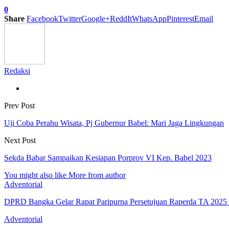
0
Share
Facebook
Twitter
Google+
ReddIt
WhatsApp
Pinterest
Email
Redaksi
Prev Post
Uji Coba Perahu Wisata, Pj Gubernur Babel: Mari Jaga Lingkungan
Next Post
Sekda Babar Sampaikan Kesiapan Porprov VI Kep. Babel 2023
You might also like
More from author
Adventorial
DPRD Bangka Gelar Rapat Paripurna Persetujuan Raperda TA 202
Adventorial