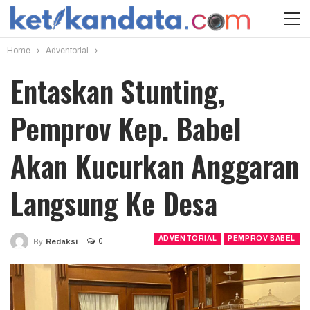
Home
Adventorial
Entaskan Stunting,
Pemprov Kep. Babel
Akan Kucurkan Anggaran
Langsung Ke Desa
ADVENTORIAL
PEMPROV BABEL
0
By
Redaksi