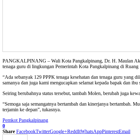
PANGKALPINANG – Wali Kota Pangkalpinang, Dr. H. Maulan Aklil la
tenaga guru di lingkungan Pemerintah Kota Pangkalpinang di Ruang
“Ada sebanyak 129 PPPK tenaga kesehatan dan tenaga guru yang dilan
samanya dan juga kami mengucapkan selamat kepada bapak dan ibu se
Seiring berubahnya status tersebut, tambah Molen, berubah juga kewa
“Semoga saja semangatnya bertambah dan kinerjanya bertambah. Mud
terjamin ke depan”, tukasnya.
Pemkot Pangkalpinang
0
Share
Facebook
Twitter
Google+
ReddIt
WhatsApp
Pinterest
Email