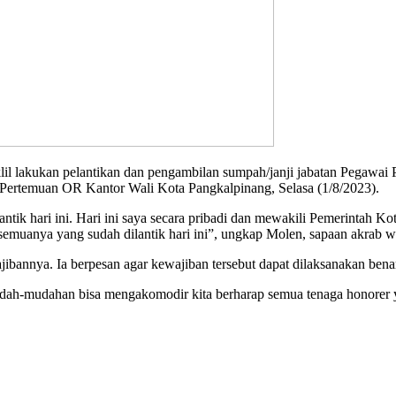
kukan pelantikan dan pengambilan sumpah/janji jabatan Pegawai Pe
 Pertemuan OR Kantor Wali Kota Pangkalpinang, Selasa (1/8/2023).
tik hari ini. Hari ini saya secara pribadi dan mewakili Pemerintah K
muanya yang sudah dilantik hari ini”, ungkap Molen, sapaan akrab wa
jibannya. Ia berpesan agar kewajiban tersebut dapat dilaksanakan ben
ah-mudahan bisa mengakomodir kita berharap semua tenaga honorer y