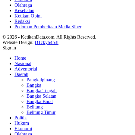
Olahraga
Kesehatan
Ketikan Opini
Redaksi
Pedoman Pemberitaan Media Siber
© 2026 - KetikanData.com. All Rights Reserved.
Website Design:
D1ckyb4b3l
Sign in
Home
Nasional
Adventorial
Daerah
Pangkalpinang
Bangka
Bangka Tengah
Bangka Selatan
Bangka Barat
Belitung
Belitung Timur
Politik
Hukum
Ekonomi
Olahraga