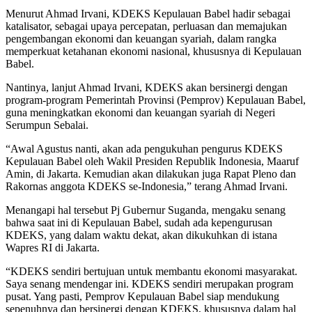
Menurut Ahmad Irvani, KDEKS Kepulauan Babel hadir sebagai
katalisator, sebagai upaya percepatan, perluasan dan memajukan
pengembangan ekonomi dan keuangan syariah, dalam rangka
memperkuat ketahanan ekonomi nasional, khususnya di Kepulauan
Babel.
Nantinya, lanjut Ahmad Irvani, KDEKS akan bersinergi dengan
program-program Pemerintah Provinsi (Pemprov) Kepulauan Babel,
guna meningkatkan ekonomi dan keuangan syariah di Negeri
Serumpun Sebalai.
“Awal Agustus nanti, akan ada pengukuhan pengurus KDEKS
Kepulauan Babel oleh Wakil Presiden Republik Indonesia, Maaruf
Amin, di Jakarta. Kemudian akan dilakukan juga Rapat Pleno dan
Rakornas anggota KDEKS se-Indonesia,” terang Ahmad Irvani.
Menangapi hal tersebut Pj Gubernur Suganda, mengaku senang
bahwa saat ini di Kepulauan Babel, sudah ada kepengurusan
KDEKS, yang dalam waktu dekat, akan dikukuhkan di istana
Wapres RI di Jakarta.
“KDEKS sendiri bertujuan untuk membantu ekonomi masyarakat.
Saya senang mendengar ini. KDEKS sendiri merupakan program
pusat. Yang pasti, Pemprov Kepulauan Babel siap mendukung
sepenuhnya dan bersinergi dengan KDEKS, khususnya dalam hal