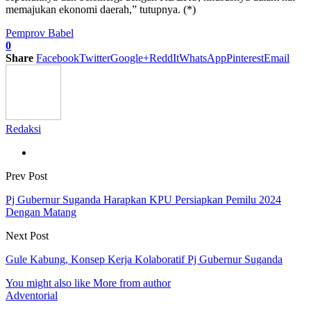
memajukan ekonomi daerah,” tutupnya. (*)
Pemprov Babel
0
Share
Facebook
Twitter
Google+
ReddIt
WhatsApp
Pinterest
Email
Redaksi
Prev Post
Pj Gubernur Suganda Harapkan KPU Persiapkan Pemilu 2024
Dengan Matang
Next Post
Gule Kabung, Konsep Kerja Kolaboratif Pj Gubernur Suganda
You might also like
More from author
Adventorial