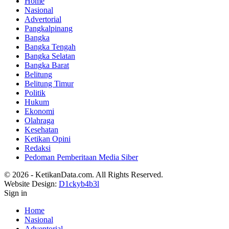
Home
Nasional
Advertorial
Pangkalpinang
Bangka
Bangka Tengah
Bangka Selatan
Bangka Barat
Belitung
Belitung Timur
Politik
Hukum
Ekonomi
Olahraga
Kesehatan
Ketikan Opini
Redaksi
Pedoman Pemberitaan Media Siber
© 2026 - KetikanData.com. All Rights Reserved.
Website Design:
D1ckyb4b3l
Sign in
Home
Nasional
Adventorial