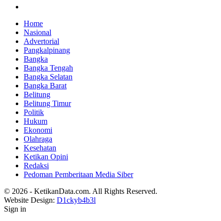
Home
Nasional
Advertorial
Pangkalpinang
Bangka
Bangka Tengah
Bangka Selatan
Bangka Barat
Belitung
Belitung Timur
Politik
Hukum
Ekonomi
Olahraga
Kesehatan
Ketikan Opini
Redaksi
Pedoman Pemberitaan Media Siber
© 2026 - KetikanData.com. All Rights Reserved.
Website Design:
D1ckyb4b3l
Sign in