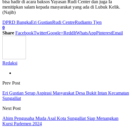
bisa hadir di acara baksos Yayasan Rudi Center dan juga Ia
menitipkan salam kepada masyarakat yang ada di Lubuk Kelik.
(Najib)
DPRD Bangka
Eri Gustian
Rudi Centre
Rudianto Tjen
0
Share
Facebook
Twitter
Google+
ReddIt
WhatsApp
Pinterest
Email
Redaksi
Prev Post
Eri Gustian Serap Aspirasi Masyarakat Desa Bukit Intan Kecamatan
Sungailiat
Next Post
Ahim Pengusaha Muda Asal Kota Sungailiat Siap Menangkan
Kursi Parlemen 2024