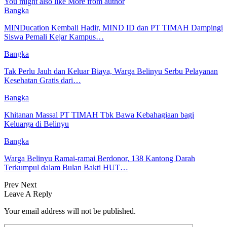
You might also like
More from author
Bangka
MINDucation Kembali Hadir, MIND ID dan PT TIMAH Dampingi
Siswa Pemali Kejar Kampus…
Bangka
Tak Perlu Jauh dan Keluar Biaya, Warga Belinyu Serbu Pelayanan
Kesehatan Gratis dari…
Bangka
Khitanan Massal PT TIMAH Tbk Bawa Kebahagiaan bagi
Keluarga di Belinyu
Bangka
Warga Belinyu Ramai-ramai Berdonor, 138 Kantong Darah
Terkumpul dalam Bulan Bakti HUT…
Prev
Next
Leave A Reply
Your email address will not be published.