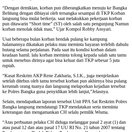
“Dengan demikian, korban pun diberangkatkan menuju ke Bangka
Belitung dengan dibiayai oleh tersangka sesampai di TKP Korban
langsung bisa mulai berkerja. saat melakukkan pekerjaan korban
pun ditawarin “Short time” (ST) oleh salah satu pengunjung Namun
korban menolak tidak mau,” Ujar Kompol Robby Ansyari.
Usai beberapa bulan korban hendak pulang ke kampung
halamannya dikatakan pelaku mau meminta bayaran terlebih dahulu
hutang selama perjalanan. Pada saat itu kondisi korban dalam
keadaan hamil. lalu korban meminta tolong kepada salah satu tamu
untuk menebus dirinya agar bisa keluar dari TKP sebesar 5 juta
rupiah.
“Kasat Reskrim AKP Rene Zakharia, S.I.K., juga menjelaskan
setelah ditebus oleh tamu tersebut korban pun akhirnya bisa pulang
kerumah orang tuanya dan langsung melaporkan kejadian tersebut
ke Polres Bangka guna penyidikan lebih lanjut,”Jelasnya.
Selain, mendapatkan laporan tersebut Unit PPA Sat Reskrim Polres
Bangka langsung mendatangi TKP mendatakan serta meminta
keterangan dan mengamankan CH selalu pemilik Wisma.
“Atas perbuatan pelaku CH diduga melanggar pasal 2 ayat (1) dan
atau pasal 12 dan atau pasal 17 UU RI No. 21 tahun 2007 tentang