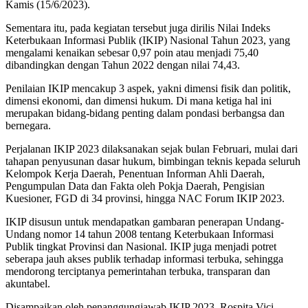
Kamis (15/6/2023).
Sementara itu, pada kegiatan tersebut juga dirilis Nilai Indeks
Keterbukaan Informasi Publik (IKIP) Nasional Tahun 2023, yang
mengalami kenaikan sebesar 0,97 poin atau menjadi 75,40
dibandingkan dengan Tahun 2022 dengan nilai 74,43.
Penilaian IKIP mencakup 3 aspek, yakni dimensi fisik dan politik,
dimensi ekonomi, dan dimensi hukum. Di mana ketiga hal ini
merupakan bidang-bidang penting dalam pondasi berbangsa dan
bernegara.
Perjalanan IKIP 2023 dilaksanakan sejak bulan Februari, mulai dari
tahapan penyusunan dasar hukum, bimbingan teknis kepada seluruh
Kelompok Kerja Daerah, Penentuan Informan Ahli Daerah,
Pengumpulan Data dan Fakta oleh Pokja Daerah, Pengisian
Kuesioner, FGD di 34 provinsi, hingga NAC Forum IKIP 2023.
IKIP disusun untuk mendapatkan gambaran penerapan Undang-
Undang nomor 14 tahun 2008 tentang Keterbukaan Informasi
Publik tingkat Provinsi dan Nasional. IKIP juga menjadi potret
seberapa jauh akses publik terhadap informasi terbuka, sehingga
mendorong terciptanya pemerintahan terbuka, transparan dan
akuntabel.
Disampaikan oleh penanggungjawab IKIP 2023, Rospita Vici