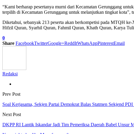
“Kami berharap pesertanya murni dari Kecamatan Gerunggang untuk
terpilih di Kecamatan Gerunggang untuk melanjutkan tingkat kota”, t
Diketahui, sebanyak 213 peserta akan berkompetisi pada MTQH ke-
Hifzil Quran, Syarhil Quran, Fahmil Quran, Khath Quran, Karya Tul
0
Share
Facebook
Twitter
Google+
ReddIt
WhatsApp
Pinterest
Email
Redaksi
Prev Post
Soal Kerjasama, Sekjen Partai Demokrat Balas Statmen Sekjend PDI
Next Post
DKPP RI Lantik Iskandar Jadi Tim Pemeriksa Daerah Babel Unsur