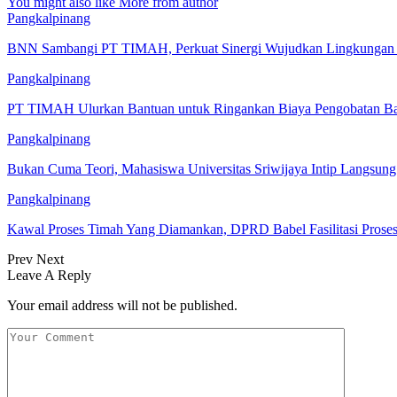
You might also like
More from author
Pangkalpinang
BNN Sambangi PT TIMAH, Perkuat Sinergi Wujudkan Lingkungan K
Pangkalpinang
PT TIMAH Ulurkan Bantuan untuk Ringankan Biaya Pengobatan Bay
Pangkalpinang
Bukan Cuma Teori, Mahasiswa Universitas Sriwijaya Intip Langsu
Pangkalpinang
Kawal Proses Timah Yang Diamankan, DPRD Babel Fasilitasi Prose
Prev
Next
Leave A Reply
Your email address will not be published.