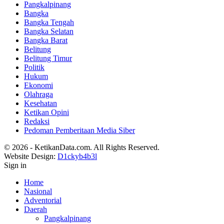
Pangkalpinang
Bangka
Bangka Tengah
Bangka Selatan
Bangka Barat
Belitung
Belitung Timur
Politik
Hukum
Ekonomi
Olahraga
Kesehatan
Ketikan Opini
Redaksi
Pedoman Pemberitaan Media Siber
© 2026 - KetikanData.com. All Rights Reserved.
Website Design:
D1ckyb4b3l
Sign in
Home
Nasional
Adventorial
Daerah
Pangkalpinang