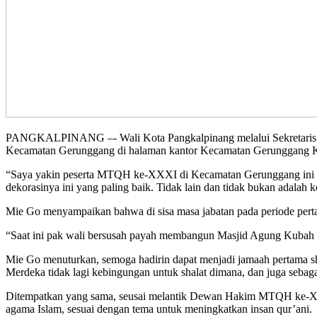
PANGKALPINANG –- Wali Kota Pangkalpinang melalui Sekretaris D
Kecamatan Gerunggang di halaman kantor Kecamatan Gerunggang Ko
“Saya yakin peserta MTQH ke-XXXI di Kecamatan Gerunggang ini ada
dekorasinya ini yang paling baik. Tidak lain dan tidak bukan adala
Mie Go menyampaikan bahwa di sisa masa jabatan pada periode pert
“Saat ini pak wali bersusah payah membangun Masjid Agung Kubah 
Mie Go menuturkan, semoga hadirin dapat menjadi jamaah pertama 
Merdeka tidak lagi kebingungan untuk shalat dimana, dan juga sebag
Ditempatkan yang sama, seusai melantik Dewan Hakim MTQH ke-XXX
agama Islam, sesuai dengan tema untuk meningkatkan insan qur’ani.