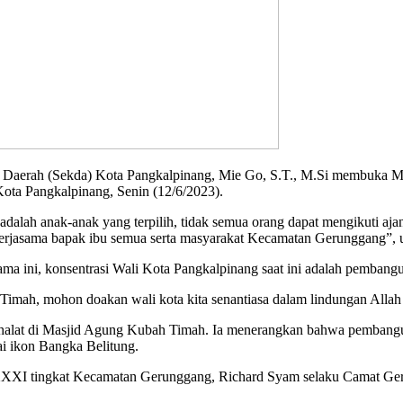
aerah (Sekda) Kota Pangkalpinang, Mie Go, S.T., M.Si membuka M
ta Pangkalpinang, Senin (12/6/2023).
lah anak-anak yang terpilih, tidak semua orang dapat mengikuti ajan
h kerjasama bapak ibu semua serta masyarakat Kecamatan Gerunggang”,
ama ini, konsentrasi Wali Kota Pangkalpinang saat ini adalah pemba
Timah, mohon doakan wali kota kita senantiasa dalam lindungan All
shalat di Masjid Agung Kubah Timah. Ia menerangkan bahwa pembangu
ai ikon Bangka Belitung.
I tingkat Kecamatan Gerunggang, Richard Syam selaku Camat Gerun