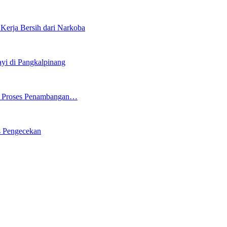
erja Bersih dari Narkoba
i di Pangkalpinang
ng Proses Penambangan…
s Pengecekan