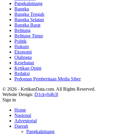
Pangkalpinang
Bangka
Bangka Tengah
Bangka Selatan
Bangka Barat
Belitung
Belitung Timur
Politik
Hukum
Ekonomi
Olahraga
Kesehatan
Ketikan Opini
Redaksi
Pedoman Pemberitaan Media Siber
© 2026 - KetikanData.com. All Rights Reserved.
Website Design:
D1ckyb4b3l
Sign in
Home
Nasional
Adventorial
Daerah
Pangkalpinang