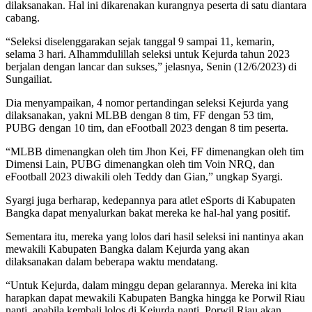
dilaksanakan. Hal ini dikarenakan kurangnya peserta di satu diantara
cabang.
“Seleksi diselenggarakan sejak tanggal 9 sampai 11, kemarin,
selama 3 hari. Alhammdulillah seleksi untuk Kejurda tahun 2023
berjalan dengan lancar dan sukses,” jelasnya, Senin (12/6/2023) di
Sungailiat.
Dia menyampaikan, 4 nomor pertandingan seleksi Kejurda yang
dilaksanakan, yakni MLBB dengan 8 tim, FF dengan 53 tim,
PUBG dengan 10 tim, dan eFootball 2023 dengan 8 tim peserta.
“MLBB dimenangkan oleh tim Jhon Kei, FF dimenangkan oleh tim
Dimensi Lain, PUBG dimenangkan oleh tim Voin NRQ, dan
eFootball 2023 diwakili oleh Teddy dan Gian,” ungkap Syargi.
Syargi juga berharap, kedepannya para atlet eSports di Kabupaten
Bangka dapat menyalurkan bakat mereka ke hal-hal yang positif.
Sementara itu, mereka yang lolos dari hasil seleksi ini nantinya akan
mewakili Kabupaten Bangka dalam Kejurda yang akan
dilaksanakan dalam beberapa waktu mendatang.
“Untuk Kejurda, dalam minggu depan gelarannya. Mereka ini kita
harapkan dapat mewakili Kabupaten Bangka hingga ke Porwil Riau
nanti, apabila kembali lolos di Kejurda nanti. Porwil Riau akan