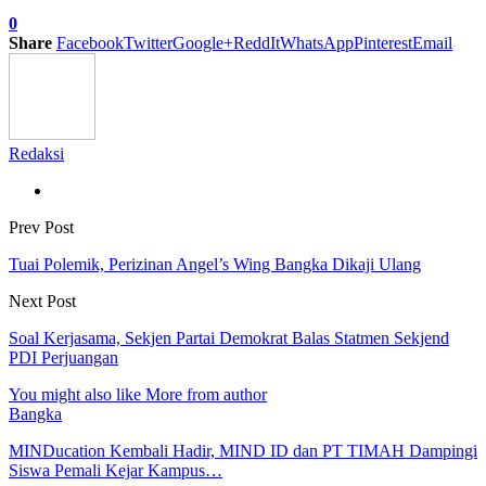
0
Share
Facebook
Twitter
Google+
ReddIt
WhatsApp
Pinterest
Email
Redaksi
Prev Post
Tuai Polemik, Perizinan Angel’s Wing Bangka Dikaji Ulang
Next Post
Soal Kerjasama, Sekjen Partai Demokrat Balas Statmen Sekjend
PDI Perjuangan
You might also like
More from author
Bangka
MINDucation Kembali Hadir, MIND ID dan PT TIMAH Dampingi
Siswa Pemali Kejar Kampus…