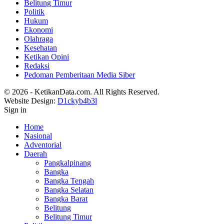
Belitung Timur
Politik
Hukum
Ekonomi
Olahraga
Kesehatan
Ketikan Opini
Redaksi
Pedoman Pemberitaan Media Siber
© 2026 - KetikanData.com. All Rights Reserved.
Website Design:
D1ckyb4b3l
Sign in
Home
Nasional
Adventorial
Daerah
Pangkalpinang
Bangka
Bangka Tengah
Bangka Selatan
Bangka Barat
Belitung
Belitung Timur