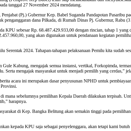
 pada tanggal 27 November 2024 mendatang.
, Penjabat (Pj.) Gubernur Kep. Babel Suganda Pandapotan Pasaribu p
 penganggaran dana Pilkada, di Rumah Dinas Pj. Gubernur, Rabu (31
ada KPU sebesar Rp. 68.487.429.933,00 dengan rincian, tahap 1 yang 
92.457.960,00, yang akan digunakan untuk pendanaan kegiatan pemilih
lu Serentak 2024. Tahapan-tahapan pelaksanaan Pemilu kita sudah ses
m Gule Kabung, mengajak semua instansi, vertikal, Forkopimda, terma
u. Serta mengajak masyarakat untuk menjadi pemilih yang cerdas,” jela
rita acara ini merupakan dasar penyusunan NPHD untuk pembiayaan 
Provinsi.
, di mana sebelumnya pemilihan Kepala Daerah dilakukan terpisah. Unt
tib,” harapnya.
masyarakat di Kep. Bangka Belitung akan semakin tinggi pada pemilih
bankan kepada KPU saja sebagai penyelenggara, akan tetapi kami butuh