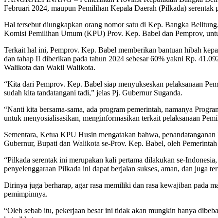
Februari 2024, maupun Pemilihan Kepala Daerah (Pilkada) serentak
Hal tersebut diungkapkan orang nomor satu di Kep. Bangka Belitung
Komisi Pemilihan Umum (KPU) Prov. Kep. Babel dan Pemprov, untuk
Terkait hal ini, Pemprov. Kep. Babel memberikan bantuan hibah kep
dan tahap II diberikan pada tahun 2024 sebesar 60% yakni Rp. 41.0
Walikota dan Wakil Walikota.
“Kita dari Pemprov. Kep. Babel siap menyukseskan pelaksanaan Pemi
sudah kita tandatangani tadi,” jelas Pj. Gubernur Suganda.
“Nanti kita bersama-sama, ada program pemerintah, namanya Progra
untuk menyosialisasikan, menginformasikan terkait pelaksanaan Pemil
Sementara, Ketua KPU Husin mengatakan bahwa, penandatanganan be
Gubernur, Bupati dan Walikota se-Prov. Kep. Babel, oleh Pemerintah 
“Pilkada serentak ini merupakan kali pertama dilakukan se-Indonesia
penyelenggaraan Pilkada ini dapat berjalan sukses, aman, dan juga ter
Dirinya juga berharap, agar rasa memiliki dan rasa kewajiban pada 
pemimpinnya.
“Oleh sebab itu, pekerjaan besar ini tidak akan mungkin hanya dibe