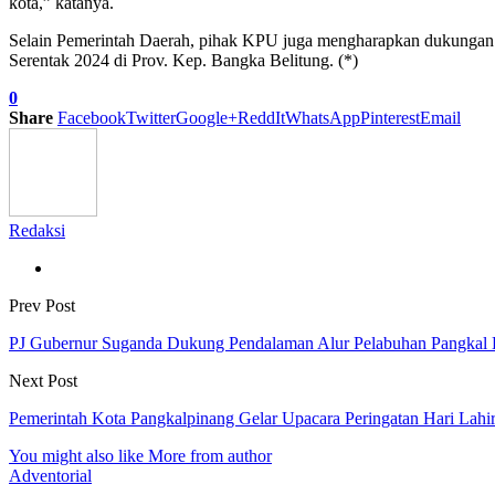
kota,” katanya.
Selain Pemerintah Daerah, pihak KPU juga mengharapkan dukungan 
Serentak 2024 di Prov. Kep. Bangka Belitung. (*)
0
Share
Facebook
Twitter
Google+
ReddIt
WhatsApp
Pinterest
Email
Redaksi
Prev Post
PJ Gubernur Suganda Dukung Pendalaman Alur Pelabuhan Pangkal 
Next Post
Pemerintah Kota Pangkalpinang Gelar Upacara Peringatan Hari Lahir
You might also like
More from author
Adventorial