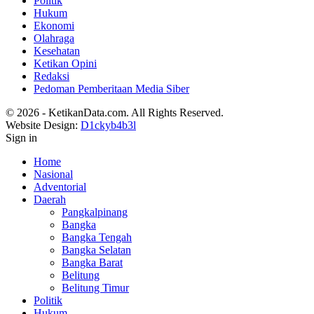
Politik
Hukum
Ekonomi
Olahraga
Kesehatan
Ketikan Opini
Redaksi
Pedoman Pemberitaan Media Siber
© 2026 - KetikanData.com. All Rights Reserved.
Website Design:
D1ckyb4b3l
Sign in
Home
Nasional
Adventorial
Daerah
Pangkalpinang
Bangka
Bangka Tengah
Bangka Selatan
Bangka Barat
Belitung
Belitung Timur
Politik
Hukum