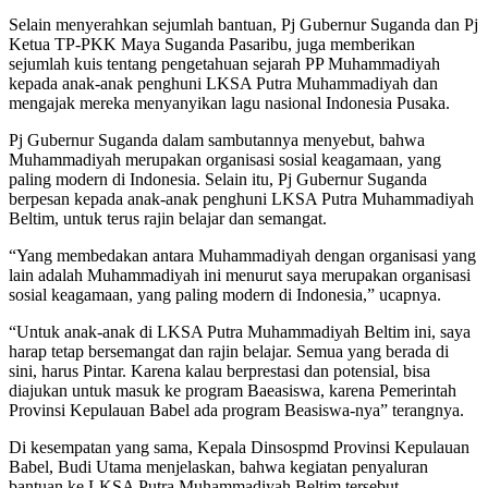
Selain menyerahkan sejumlah bantuan, Pj Gubernur Suganda dan Pj
Ketua TP-PKK Maya Suganda Pasaribu, juga memberikan
sejumlah kuis tentang pengetahuan sejarah PP Muhammadiyah
kepada anak-anak penghuni LKSA Putra Muhammadiyah dan
mengajak mereka menyanyikan lagu nasional Indonesia Pusaka.
Pj Gubernur Suganda dalam sambutannya menyebut, bahwa
Muhammadiyah merupakan organisasi sosial keagamaan, yang
paling modern di Indonesia. Selain itu, Pj Gubernur Suganda
berpesan kepada anak-anak penghuni LKSA Putra Muhammadiyah
Beltim, untuk terus rajin belajar dan semangat.
“Yang membedakan antara Muhammadiyah dengan organisasi yang
lain adalah Muhammadiyah ini menurut saya merupakan organisasi
sosial keagamaan, yang paling modern di Indonesia,” ucapnya.
“Untuk anak-anak di LKSA Putra Muhammadiyah Beltim ini, saya
harap tetap bersemangat dan rajin belajar. Semua yang berada di
sini, harus Pintar. Karena kalau berprestasi dan potensial, bisa
diajukan untuk masuk ke program Baeasiswa, karena Pemerintah
Provinsi Kepulauan Babel ada program Beasiswa-nya” terangnya.
Di kesempatan yang sama, Kepala Dinsospmd Provinsi Kepulauan
Babel, Budi Utama menjelaskan, bahwa kegiatan penyaluran
bantuan ke LKSA Putra Muhammadiyah Beltim tersebut,