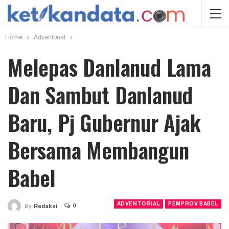
Home
Adventorial
Melepas Danlanud Lama
Dan Sambut Danlanud
Baru, Pj Gubernur Ajak
Bersama Membangun
Babel
ADVENTORIAL
PEMPROV BABEL
0
By
Redaksi