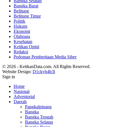
Bangka Selatan
Bangka Barat
Belitung
Belitung Timur
Politik
Hukum
Ekonomi
Olahraga
Kesehatan
Ketikan Opini
Redaksi
Pedoman Pemberitaan Media Siber
© 2026 - KetikanData.com. All Rights Reserved.
Website Design:
D1ckyb4b3l
Sign in
Home
Nasional
Adventorial
Daerah
Pangkalpinang
Bangka
Bangka Tengah
Bangka Selatan