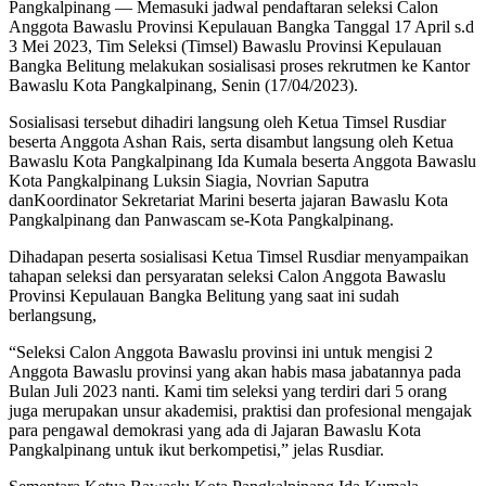
Pangkalpinang — Memasuki jadwal pendaftaran seleksi Calon
Anggota Bawaslu Provinsi Kepulauan Bangka Tanggal 17 April s.d
3 Mei 2023, Tim Seleksi (Timsel) Bawaslu Provinsi Kepulauan
Bangka Belitung melakukan sosialisasi proses rekrutmen ke Kantor
Bawaslu Kota Pangkalpinang, Senin (17/04/2023).
Sosialisasi tersebut dihadiri langsung oleh Ketua Timsel Rusdiar
beserta Anggota Ashan Rais, serta disambut langsung oleh Ketua
Bawaslu Kota Pangkalpinang Ida Kumala beserta Anggota Bawaslu
Kota Pangkalpinang Luksin Siagia, Novrian Saputra
danKoordinator Sekretariat Marini beserta jajaran Bawaslu Kota
Pangkalpinang dan Panwascam se-Kota Pangkalpinang.
Dihadapan peserta sosialisasi Ketua Timsel Rusdiar menyampaikan
tahapan seleksi dan persyaratan seleksi Calon Anggota Bawaslu
Provinsi Kepulauan Bangka Belitung yang saat ini sudah
berlangsung,
“Seleksi Calon Anggota Bawaslu provinsi ini untuk mengisi 2
Anggota Bawaslu provinsi yang akan habis masa jabatannya pada
Bulan Juli 2023 nanti. Kami tim seleksi yang terdiri dari 5 orang
juga merupakan unsur akademisi, praktisi dan profesional mengajak
para pengawal demokrasi yang ada di Jajaran Bawaslu Kota
Pangkalpinang untuk ikut berkompetisi,” jelas Rusdiar.