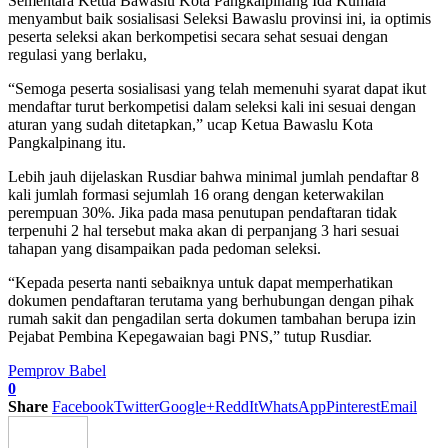
Sementara Ketua Bawaslu Kota Pangkalpinang Ida Kumala
menyambut baik sosialisasi Seleksi Bawaslu provinsi ini, ia optimis
peserta seleksi akan berkompetisi secara sehat sesuai dengan
regulasi yang berlaku,
“Semoga peserta sosialisasi yang telah memenuhi syarat dapat ikut
mendaftar turut berkompetisi dalam seleksi kali ini sesuai dengan
aturan yang sudah ditetapkan,” ucap Ketua Bawaslu Kota
Pangkalpinang itu.
Lebih jauh dijelaskan Rusdiar bahwa minimal jumlah pendaftar 8
kali jumlah formasi sejumlah 16 orang dengan keterwakilan
perempuan 30%. Jika pada masa penutupan pendaftaran tidak
terpenuhi 2 hal tersebut maka akan di perpanjang 3 hari sesuai
tahapan yang disampaikan pada pedoman seleksi.
“Kepada peserta nanti sebaiknya untuk dapat memperhatikan
dokumen pendaftaran terutama yang berhubungan dengan pihak
rumah sakit dan pengadilan serta dokumen tambahan berupa izin
Pejabat Pembina Kepegawaian bagi PNS,” tutup Rusdiar.
Pemprov Babel
0
Share
Facebook
Twitter
Google+
ReddIt
WhatsApp
Pinterest
Email