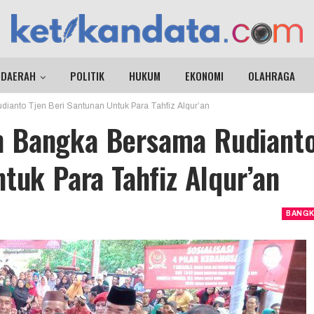
DAERAH
POLITIK
HUKUM
EKONOMI
OLAHRAGA
anto Tjen Beri Santunan Untuk Para Tahfiz Alqur’an
n Bangka Bersama Rudiant
tuk Para Tahfiz Alqur’an
BANGK