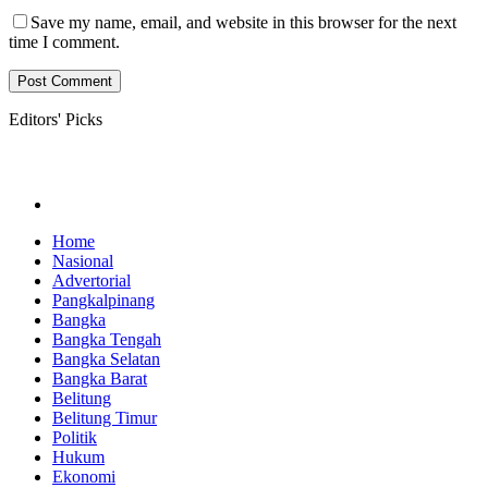
Save my name, email, and website in this browser for the next
time I comment.
Editors' Picks
Home
Nasional
Advertorial
Pangkalpinang
Bangka
Bangka Tengah
Bangka Selatan
Bangka Barat
Belitung
Belitung Timur
Politik
Hukum
Ekonomi