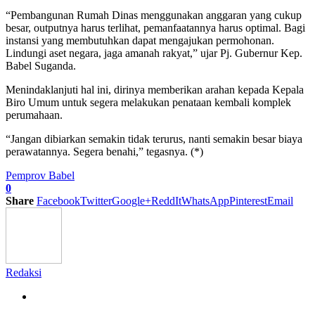
“Pembangunan Rumah Dinas menggunakan anggaran yang cukup
besar, outputnya harus terlihat, pemanfaatannya harus optimal. Bagi
instansi yang membutuhkan dapat mengajukan permohonan.
Lindungi aset negara, jaga amanah rakyat,” ujar Pj. Gubernur Kep.
Babel Suganda.
Menindaklanjuti hal ini, dirinya memberikan arahan kepada Kepala
Biro Umum untuk segera melakukan penataan kembali komplek
perumahaan.
“Jangan dibiarkan semakin tidak terurus, nanti semakin besar biaya
perawatannya. Segera benahi,” tegasnya. (*)
Pemprov Babel
0
Share
Facebook
Twitter
Google+
ReddIt
WhatsApp
Pinterest
Email
Redaksi