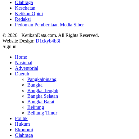
Olahraga
Kesehatan
Ketikan Opini
Redaksi
Pedoman Pemberitaan Media Siber
© 2026 - KetikanData.com. All Rights Reserved.
Website Design:
D1ckyb4b3l
Sign in
Home
Nasional
Adventorial
Daerah
Pangkalpinang
Bangka
Bangka Tengah
Bangka Selatan
Bangka Barat
Belitung
Belitung Timur
Politik
Hukum
Ekonomi
Olahraga