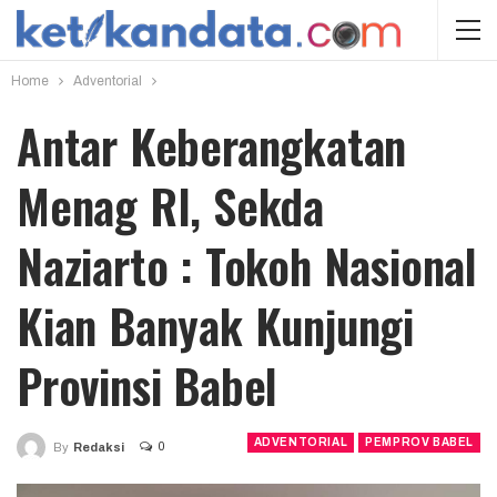
Home
Adventorial
Antar Keberangkatan
Menag RI, Sekda
Naziarto : Tokoh Nasional
Kian Banyak Kunjungi
Provinsi Babel
ADVENTORIAL
PEMPROV BABEL
0
By
Redaksi