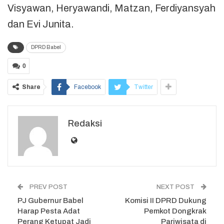
Visyawan, Heryawandi, Matzan, Ferdiyansyah
dan Evi Junita.
DPRD Babel
0
Share
Facebook
Twitter
Redaksi
PREV POST
NEXT POST
PJ Gubernur Babel
Komisi II DPRD Dukung
Harap Pesta Adat
Pemkot Dongkrak
Perang Ketupat Jadi
Pariwisata di