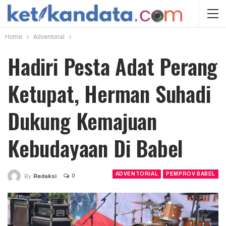
Home
Adventorial
Hadiri Pesta Adat Perang
Ketupat, Herman Suhadi
Dukung Kemajuan
Kebudayaan Di Babel
ADVENTORIAL
PEMPROV BABEL
0
By
Redaksi