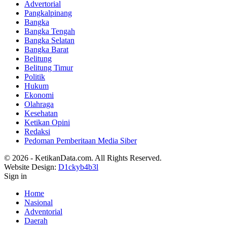
Advertorial
Pangkalpinang
Bangka
Bangka Tengah
Bangka Selatan
Bangka Barat
Belitung
Belitung Timur
Politik
Hukum
Ekonomi
Olahraga
Kesehatan
Ketikan Opini
Redaksi
Pedoman Pemberitaan Media Siber
© 2026 - KetikanData.com. All Rights Reserved.
Website Design:
D1ckyb4b3l
Sign in
Home
Nasional
Adventorial
Daerah