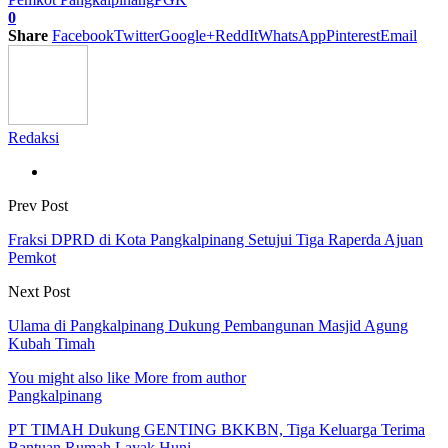
0
Share
Facebook
Twitter
Google+
ReddIt
WhatsApp
Pinterest
Email
Redaksi
Prev Post
Fraksi DPRD di Kota Pangkalpinang Setujui Tiga Raperda Ajuan
Pemkot
Next Post
Ulama di Pangkalpinang Dukung Pembangunan Masjid Agung
Kubah Timah
You might also like
More from author
Pangkalpinang
PT TIMAH Dukung GENTING BKKBN, Tiga Keluarga Terima
Bantuan Rumah Layak Huni