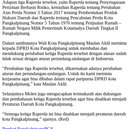
Adapun tiga Raperda tersebut, yaitu Raperda tentang Penyengaraan
Perizinan Berbasis Risiko, kemudian Raperda tentang Perubahan
Atas Perda Nomor 3 Tahun 2017 tentang Pembentukan Produk
Hukum Daerah dan Raperda tentang Pencabutan Perda Kota
Pangkalpinang Nomor 5 Tahun 1976 tentang Penjualan Rumah –
Rumah Negara Milik Pemerintah Kotamadya Daerah Tingkat II
Pangkalpinang.
Dalam sambutanya Wali Kota Pangkalpinang Maulan Aklil meminta
kepada DPRD Kota Pangkalpinang untuk membahas dan
mendukung perubahan ketiga Raperda tersebut dengan alasan sudah
tidak sesuai dengan aturan perundang-undangan di Indonesia.
“Perubahan tiga Raperda tersebut, dikarenakan adanya perubahan
aturan dan perundangan-undangan. Untuk itu kami meminta
kerjasama agar bisa dibahas dalam rapat paripurna DPRD kota
Pangkalpinang,” kata Maulan Aklil.
Selanjutnya Molen juga mengucapkan terimakasih atas dukungan
dan pembahasan ketiga Raperda tersebut agar bisa disahkan menjadi
Peraturan Daerah Kota Pangkalpinang.
“Semoga ketiga Raperda ini bisa disahkan menjadi peraturan daerah
kota Pangkalpinang,” ujarnya. (Red)
Pemkot Pangkalpinang
PGK