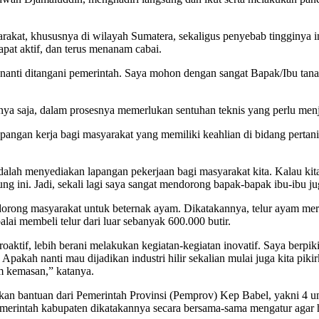
.
rakat, khususnya di wilayah Sumatera, sekaligus penyebab tingginya in
at aktif, dan terus menanam cabai.
a nanti ditangani pemerintah. Saya mohon dengan sangat Bapak/Ibu tanam
ya saja, dalam prosesnya memerlukan sentuhan teknis yang perlu menja
apangan kerja bagi masyarakat yang memiliki keahlian di bidang perta
alah menyediakan lapangan pekerjaan bagi masyarakat kita. Kalau kita
ini. Jadi, sekali lagi saya sangat mendorong bapak-bapak ibu-ibu juga
dorong masyarakat untuk beternak ayam. Dikatakannya, telur ayam meru
alai membeli telur dari luar sebanyak 600.000 butir.
aktif, lebih berani melakukan kegiatan-kegiatan inovatif. Saya berpik
 Apakah nanti mau dijadikan industri hilir sekalian mulai juga kita pik
m kemasan,” katanya.
 bantuan dari Pemerintah Provinsi (Pemprov) Kep Babel, yakni 4 unit 
rintah kabupaten dikatakannya secara bersama-sama mengatur agar ha