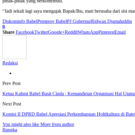
pihak-pihak yang berkontribusi.
“Jadi sekali lagi saya mengajak Bapak/Ibu, mari berusaha dari sis
Diskominfo Babel
Pemprov Babel
PJ Gubernur
Ridwan Djamaluddin
0
Share
Facebook
Twitter
Google+
ReddIt
WhatsApp
Pinterest
Email
Redaksi
Prev Post
Ketua Kahmi Babel Basit Cinda : Kemandirian Organisasi Hal Utam
Next Post
Komisi II DPRD Babel Apresiasi Perkembangan Holtikultura di Bat
You might also like
More from author
Bangka