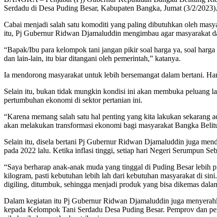
Serdadu di Desa Puding Besar, Kabupaten Bangka, Jumat (3/2/2023)
Cabai menjadi salah satu komoditi yang paling dibutuhkan oleh masya
itu, Pj Gubernur Ridwan Djamaluddin mengimbau agar masyarakat dap
“Bapak/Ibu para kelompok tani jangan pikir soal harga ya, soal harg
dan lain-lain, itu biar ditangani oleh pemerintah,” katanya.
Ia mendorong masyarakat untuk lebih bersemangat dalam bertani. Han
Selain itu, bukan tidak mungkin kondisi ini akan membuka peluang l
pertumbuhan ekonomi di sektor pertanian ini.
“Karena memang salah satu hal penting yang kita lakukan sekarang ad
akan melakukan transformasi ekonomi bagi masyarakat Bangka Belitung 
Selain itu, disela bertani Pj Gubernur Ridwan Djamaluddin juga men
pada 2022 lalu. Ketika inflasi tinggi, setiap hari Negeri Serumpun Seb
“Saya berharap anak-anak muda yang tinggal di Puding Besar lebih pro
kilogram, pasti kebutuhan lebih lah dari kebutuhan masyarakat di sini.
digiling, ditumbuk, sehingga menjadi produk yang bisa dikemas dala
Dalam kegiatan itu Pj Gubernur Ridwan Djamaluddin juga menyerahkan
kepada Kelompok Tani Serdadu Desa Puding Besar. Pemprov dan peme