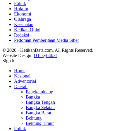
Politik
Hukum
Ekonomi
Olahraga
Kesehatan
Ketikan Opini
Redaksi
Pedoman Pemberitaan Media Siber
© 2026 - KetikanData.com. All Rights Reserved.
Website Design:
D1ckyb4b3l
Sign in
Home
Nasional
Adventorial
Daerah
Pangkalpinang
Bangka
Bangka Tengah
Bangka Selatan
Bangka Barat
Belitung
Belitung Timur
Politik