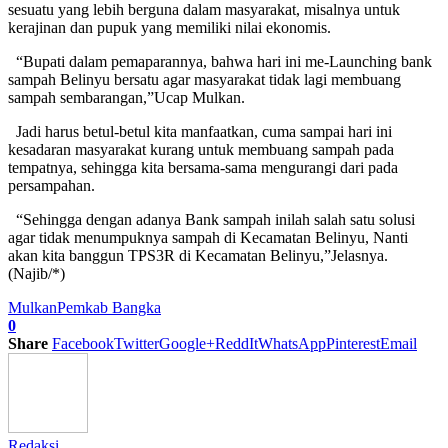
sesuatu yang lebih berguna dalam masyarakat, misalnya untuk
kerajinan dan pupuk yang memiliki nilai ekonomis.
“Bupati dalam pemaparannya, bahwa hari ini me-Launching bank
sampah Belinyu bersatu agar masyarakat tidak lagi membuang
sampah sembarangan,”Ucap Mulkan.
Jadi harus betul-betul kita manfaatkan, cuma sampai hari ini
kesadaran masyarakat kurang untuk membuang sampah pada
tempatnya, sehingga kita bersama-sama mengurangi dari pada
persampahan.
“Sehingga dengan adanya Bank sampah inilah salah satu solusi
agar tidak menumpuknya sampah di Kecamatan Belinyu, Nanti
akan kita banggun TPS3R di Kecamatan Belinyu,”Jelasnya.
(Najib/*)
Mulkan
Pemkab Bangka
0
Share
Facebook
Twitter
Google+
ReddIt
WhatsApp
Pinterest
Email
Redaksi