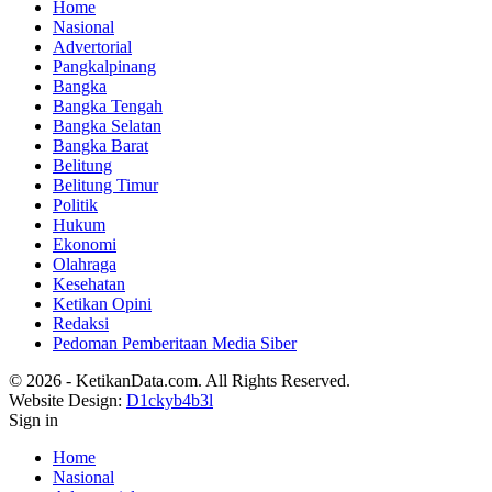
Home
Nasional
Advertorial
Pangkalpinang
Bangka
Bangka Tengah
Bangka Selatan
Bangka Barat
Belitung
Belitung Timur
Politik
Hukum
Ekonomi
Olahraga
Kesehatan
Ketikan Opini
Redaksi
Pedoman Pemberitaan Media Siber
© 2026 - KetikanData.com. All Rights Reserved.
Website Design:
D1ckyb4b3l
Sign in
Home
Nasional