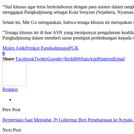
“Staf khusus agar terus berkolaborasi dengan para asisten dalam ran
menggapai Pangkalpinang sebagai Kota Senyum (Sejahtera, Nyaman
Selain itu, Mie Go mengatakan, bahwa tenaga khusus ini merupakan
“Tenaga khusus ini di luar ASN yang mempunyai pengalaman keahlian
Pangkalpinang dalam memberi saran pendapat pertimbangan kepada w
Molen Agik
Pemkot Pangkalpinang
PGK
0
Share
Facebook
Twitter
Google+
ReddIt
WhatsApp
Pinterest
Email
Redaksi
Prev Post
Berprestasi Saat Menjabat, Pj Gubernur Beri Penghargaan ke Kepala
Next Post