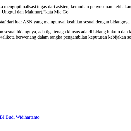
gka mengoptimalisasi tugas dari asisten, kemudian penyusunan kebijak
, Unggul dan Makmur),”kata Mie Go.
 staf dari luar ASN yang mempunyai keahlian sesuai dengan bidangny
 sesuai bidangnya, ada tiga tenaga khusus ada di bidang hukum dan l
alikota berwenang dalam rangka pengambilan keputusan kebijakan se
 BI Budi Widihartanto