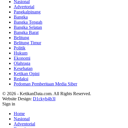
Nasional
Advertorial
Pangkalpinang
Bangka
Bangka Tengah
Bangka Selatan
Bangka Barat
Belitung
Belitung Timur
Politik
Hukum
Ekonomi
Olahraga
Kesehatan
Ketikan Opini
Redaksi
Pedoman Pemberitaan Media Siber
© 2026 - KetikanData.com. All Rights Reserved.
Website Design:
D1ckyb4b3l
Sign in
Home
Nasional
Adventorial