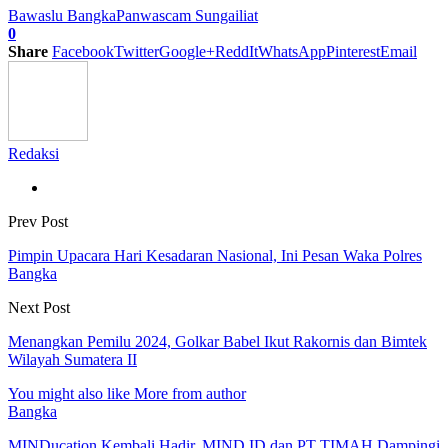
Bawaslu Bangka
Panwascam Sungailiat
0
Share
Facebook
Twitter
Google+
ReddIt
WhatsApp
Pinterest
Email
Redaksi
Prev Post
Pimpin Upacara Hari Kesadaran Nasional, Ini Pesan Waka Polres
Bangka
Next Post
Menangkan Pemilu 2024, Golkar Babel Ikut Rakornis dan Bimtek
Wilayah Sumatera II
You might also like
More from author
Bangka
MINDucation Kembali Hadir, MIND ID dan PT TIMAH Dampingi