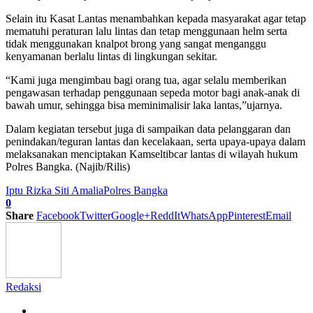
Selain itu Kasat Lantas menambahkan kepada masyarakat agar tetap
mematuhi peraturan lalu lintas dan tetap menggunaan helm serta
tidak menggunakan knalpot brong yang sangat menganggu
kenyamanan berlalu lintas di lingkungan sekitar.
“Kami juga mengimbau bagi orang tua, agar selalu memberikan
pengawasan terhadap penggunaan sepeda motor bagi anak-anak di
bawah umur, sehingga bisa meminimalisir laka lantas,”ujarnya.
Dalam kegiatan tersebut juga di sampaikan data pelanggaran dan
penindakan/teguran lantas dan kecelakaan, serta upaya-upaya dalam
melaksanakan menciptakan Kamseltibcar lantas di wilayah hukum
Polres Bangka. (Najib/Rilis)
Iptu Rizka Siti Amalia
Polres Bangka
0
Share
Facebook
Twitter
Google+
ReddIt
WhatsApp
Pinterest
Email
Redaksi