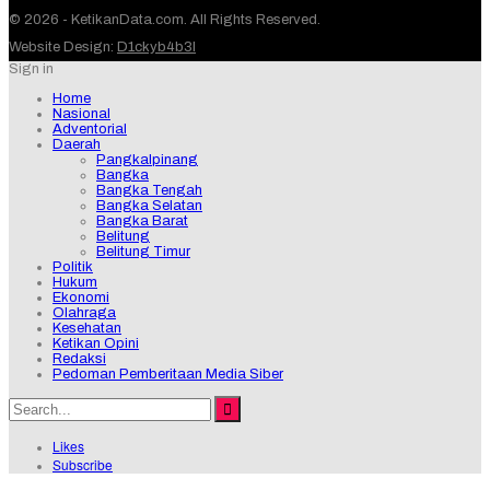
© 2026 - KetikanData.com. All Rights Reserved.
Website Design:
D1ckyb4b3l
Sign in
Home
Nasional
Adventorial
Daerah
Pangkalpinang
Bangka
Bangka Tengah
Bangka Selatan
Bangka Barat
Belitung
Belitung Timur
Politik
Hukum
Ekonomi
Olahraga
Kesehatan
Ketikan Opini
Redaksi
Pedoman Pemberitaan Media Siber
Likes
Subscribe