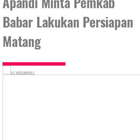
Apandi Minta Pemkab
Babar Lakukan Persiapan
Matang
BANGKA BARAT
OLAHRAGA
POLITIK
BY
REDAKSI
0