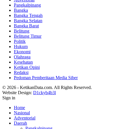
Pangkalpinang
Bangka
Bangka Tengah
Bangka Selatan
Bangka Barat
Belitung
Belitung Timur
Politik
Hukum
Ekonomi
Olahraga
Kesehatan
Ketikan Opini
Redaksi
Pedoman Pemberitaan Media Siber
© 2026 - KetikanData.com. All Rights Reserved.
Website Design:
D1ckyb4b3l
Sign in
Home
Nasional
Adventorial
Daerah
Pangkalpinang