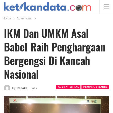
Home
Adventorial
IKM Dan UMKM Asal
Babel Raih Penghargaan
Bergengsi Di Kancah
Nasional
ADVENTORIAL
PEMPROV BABEL
0
By
Redaksi