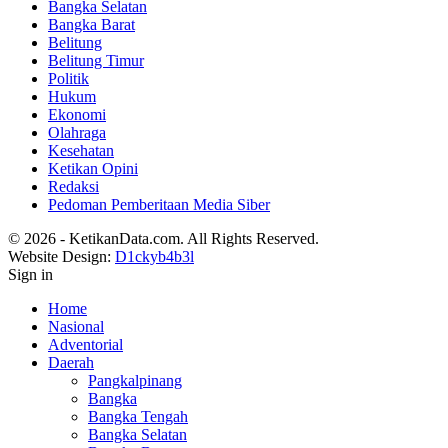
Bangka Selatan
Bangka Barat
Belitung
Belitung Timur
Politik
Hukum
Ekonomi
Olahraga
Kesehatan
Ketikan Opini
Redaksi
Pedoman Pemberitaan Media Siber
© 2026 - KetikanData.com. All Rights Reserved.
Website Design:
D1ckyb4b3l
Sign in
Home
Nasional
Adventorial
Daerah
Pangkalpinang
Bangka
Bangka Tengah
Bangka Selatan