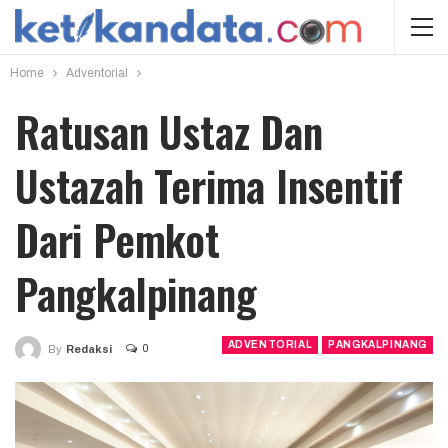
Home
Adventorial
Ratusan Ustaz Dan
Ustazah Terima Insentif
Dari Pemkot
Pangkalpinang
ADVENTORIAL
PANGKALPINANG
0
By
Redaksi