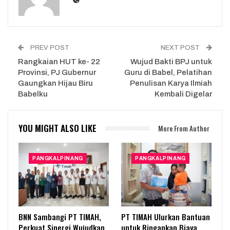
PREV POST
NEXT POST
Rangkaian HUT ke- 22
Wujud Bakti BPJ untuk
Provinsi, PJ Gubernur
Guru di Babel, Pelatihan
Gaungkan Hijau Biru
Penulisan Karya Ilmiah
Babelku
Kembali Digelar
YOU MIGHT ALSO LIKE
More From Author
PANGKALPINANG
PANGKALPINANG
BNN Sambangi PT TIMAH,
PT TIMAH Ulurkan Bantuan
Perkuat Sinergi Wujudkan
untuk Ringankan Biaya