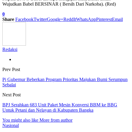
Wujudkan Babel BERSINAR ( Bersih Dari Narkoba). (Red)
0
Share
Facebook
Twitter
Google+
ReddIt
WhatsApp
Pinterest
Email
Redaksi
Prev Post
Pj Gubernur Beberkan Program Prioritas Majukan Bumi Serumpun
Sebalai
Next Post
BPJ Serahkan 683 Unit Paket Mesin Konversi BBM ke BBG
Untuk Petani dan Nelayan di Kabupaten Bangka
You might also like
More from author
Nasional