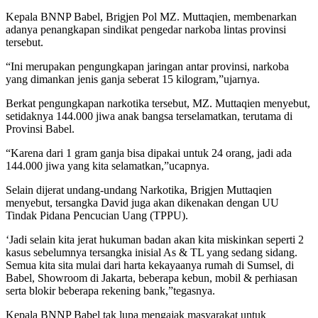
Kepala BNNP Babel, Brigjen Pol MZ. Muttaqien, membenarkan
adanya penangkapan sindikat pengedar narkoba lintas provinsi
tersebut.
“Ini merupakan pengungkapan jaringan antar provinsi, narkoba
yang dimankan jenis ganja seberat 15 kilogram,”ujarnya.
Berkat pengungkapan narkotika tersebut, MZ. Muttaqien menyebut,
setidaknya 144.000 jiwa anak bangsa terselamatkan, terutama di
Provinsi Babel.
“Karena dari 1 gram ganja bisa dipakai untuk 24 orang, jadi ada
144.000 jiwa yang kita selamatkan,”ucapnya.
Selain dijerat undang-undang Narkotika, Brigjen Muttaqien
menyebut, tersangka David juga akan dikenakan dengan UU
Tindak Pidana Pencucian Uang (TPPU).
‘Jadi selain kita jerat hukuman badan akan kita miskinkan seperti 2
kasus sebelumnya tersangka inisial As & TL yang sedang sidang.
Semua kita sita mulai dari harta kekayaanya rumah di Sumsel, di
Babel, Showroom di Jakarta, beberapa kebun, mobil & perhiasan
serta blokir beberapa rekening bank,”tegasnya.
Kepala BNNP Babel tak lupa mengajak masyarakat untuk