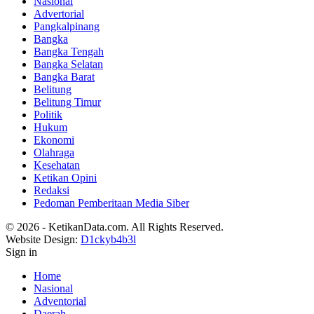
Nasional
Advertorial
Pangkalpinang
Bangka
Bangka Tengah
Bangka Selatan
Bangka Barat
Belitung
Belitung Timur
Politik
Hukum
Ekonomi
Olahraga
Kesehatan
Ketikan Opini
Redaksi
Pedoman Pemberitaan Media Siber
© 2026 - KetikanData.com. All Rights Reserved.
Website Design:
D1ckyb4b3l
Sign in
Home
Nasional
Adventorial
Daerah