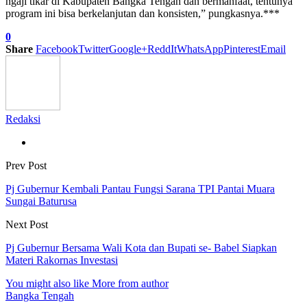
ngaji tikar di Kabupaten Bangka Tengah dan bermanfaat, tentunya
program ini bisa berkelanjutan dan konsisten,” pungkasnya.***
0
Share
Facebook
Twitter
Google+
ReddIt
WhatsApp
Pinterest
Email
Redaksi
Prev Post
Pj Gubernur Kembali Pantau Fungsi Sarana TPI Pantai Muara
Sungai Baturusa
Next Post
Pj Gubernur Bersama Wali Kota dan Bupati se- Babel Siapkan
Materi Rakornas Investasi
You might also like
More from author
Bangka Tengah