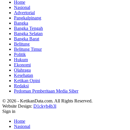
Home
Nasional
Advertorial
Pangkalpinang
Bangka
Bangka Tengah
Bangka Selatan
Bangka Barat
Belitung
Belitung Timur
Politik
Hukum
Ekonomi
Olahraga
Kesehatan
Ketikan Opini
Redaksi
Pedoman Pemberitaan Media Siber
© 2026 - KetikanData.com. All Rights Reserved.
Website Design:
D1ckyb4b3l
Sign in
Home
Nasional