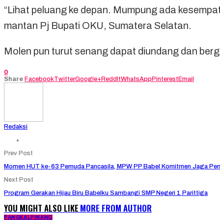
“Lihat peluang ke depan. Mumpung ada kesempatan 
mantan Pj Bupati OKU, Sumatera Selatan.
Molen pun turut senang dapat diundang dan berg
0
Share
Facebook
Twitter
Google+
ReddIt
WhatsApp
Pinterest
Email
Redaksi
Prev Post
Momen HUT ke-63 Pemuda Pancasila, MPW PP Babel Komitmen Jaga Pers
Next Post
Program Gerakan Hijau Biru Babelku Sambangi SMP Negeri 1 Parittiga
YOU MIGHT ALSO LIKE
MORE FROM AUTHOR
PANGKALPINANG