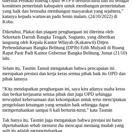
diterima Pemkab Bateng Opini WTP 6 berturut-turut dan ini sebagai
komitmen pemerintah kabupaten untuk membangun pemerintahan
yang baik dan berusaha membangun masyarakat yang sejahtera,”
katanya kepada wartawan pada Senin malam, (24/10/2022) di
Koba.
Diketahui, Plakat dan piagam penghargaan ini diterima oleh
Sekretaris Daerah Bangka Tengah, Sugianto, yang diberikan
langsung oleh Kepala Kantor Wilayah (Kakanwil) Ditjen
Perbendaharaan Bangka Belitung (DPJb) Edih Mulyadi di Ruang
Rapat Pasir Padi Kantor Gubernur Bangka Belitung, Jumat (21/10)
lalu.
Selain itu, Tasmin Tamsil mengatakan bahwa pencapaian ini
merupakan prestasi dan kerja keras semua pihak baik itu OPD dan
pihak lainnya
“Kita mendapatkan penghargaan ini, saya kira adanya usaha keras
dan berkat kerjasama semua pihak dan juga OPD sehingga
terwujdud kebersamaan dan kekompakan untuk terus menciptakan
pengelolaan keuangan yang semakin baik sehingga dapat
mempertahankan sampai 6 kali berturut-turut,” kata Tasmin
Tak hanya itu, Tasmin juga mengatakan bahwa prestasi ini harus
dipertahankan sebab menurut dia mencapai memang mudah yang
sulit itu adalah mempertahankan.