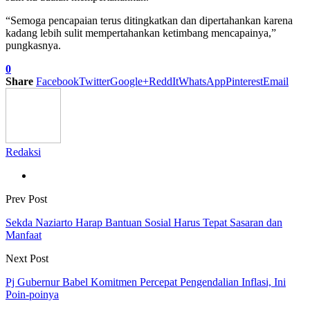
“Semoga pencapaian terus ditingkatkan dan dipertahankan karena
kadang lebih sulit mempertahankan ketimbang mencapainya,”
pungkasnya.
0
Share
Facebook
Twitter
Google+
ReddIt
WhatsApp
Pinterest
Email
Redaksi
Prev Post
Sekda Naziarto Harap Bantuan Sosial Harus Tepat Sasaran dan
Manfaat
Next Post
Pj Gubernur Babel Komitmen Percepat Pengendalian Inflasi, Ini
Poin-poinya