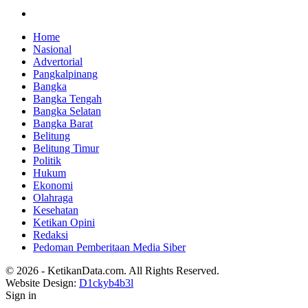
Home
Nasional
Advertorial
Pangkalpinang
Bangka
Bangka Tengah
Bangka Selatan
Bangka Barat
Belitung
Belitung Timur
Politik
Hukum
Ekonomi
Olahraga
Kesehatan
Ketikan Opini
Redaksi
Pedoman Pemberitaan Media Siber
© 2026 - KetikanData.com. All Rights Reserved.
Website Design:
D1ckyb4b3l
Sign in