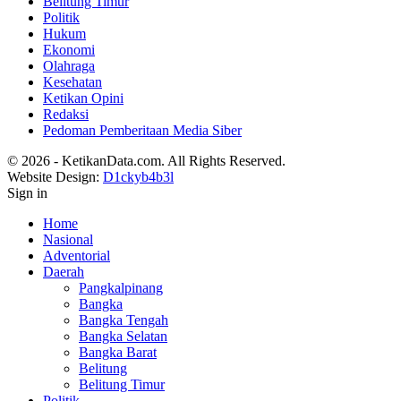
Belitung Timur
Politik
Hukum
Ekonomi
Olahraga
Kesehatan
Ketikan Opini
Redaksi
Pedoman Pemberitaan Media Siber
© 2026 - KetikanData.com. All Rights Reserved.
Website Design:
D1ckyb4b3l
Sign in
Home
Nasional
Adventorial
Daerah
Pangkalpinang
Bangka
Bangka Tengah
Bangka Selatan
Bangka Barat
Belitung
Belitung Timur
Politik