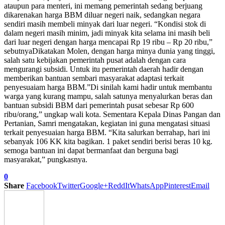
ataupun para menteri, ini memang pemerintah sedang berjuang
dikarenakan harga BBM diluar negeri naik, sedangkan negara
sendiri masih membeli minyak dari luar negeri. “Kondisi stok di
dalam negeri masih minim, jadi minyak kita selama ini masih beli
dari luar negeri dengan harga mencapai Rp 19 ribu – Rp 20 ribu,”
sebutnyaDikatakan Molen, dengan harga minya dunia yang tinggi,
salah satu kebijakan pemerintah pusat adalah dengan cara
mengurangi subsidi. Untuk itu pemerintah daerah hadir dengan
memberikan bantuan sembari masyarakat adaptasi terkait
penyesuaiam harga BBM.”Di sinilah kami hadir untuk membantu
warga yang kurang mampu, salah satunya menyalurkan beras dan
bantuan subsidi BBM dari pemerintah pusat sebesar Rp 600
ribu/orang,” ungkap wali kota. Sementara Kepala Dinas Pangan dan
Pertanian, Samri mengatakan, kegiatan ini guna mengatasi situasi
terkait penyesuaian harga BBM. “Kita salurkan berrahap, hari ini
sebanyak 106 KK kita bagikan. 1 paket sendiri berisi beras 10 kg.
semoga bantuan ini dapat bermanfaat dan berguna bagi
masyarakat,” pungkasnya.
0
Share
Facebook
Twitter
Google+
ReddIt
WhatsApp
Pinterest
Email