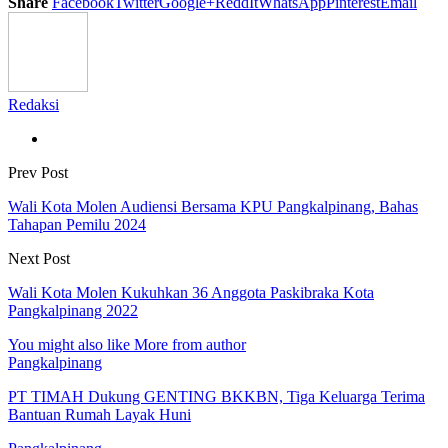
Share
Facebook
Twitter
Google+
ReddIt
WhatsApp
Pinterest
Email
Redaksi
Prev Post
Wali Kota Molen Audiensi Bersama KPU Pangkalpinang, Bahas
Tahapan Pemilu 2024
Next Post
Wali Kota Molen Kukuhkan 36 Anggota Paskibraka Kota
Pangkalpinang 2022
You might also like
More from author
Pangkalpinang
PT TIMAH Dukung GENTING BKKBN, Tiga Keluarga Terima
Bantuan Rumah Layak Huni