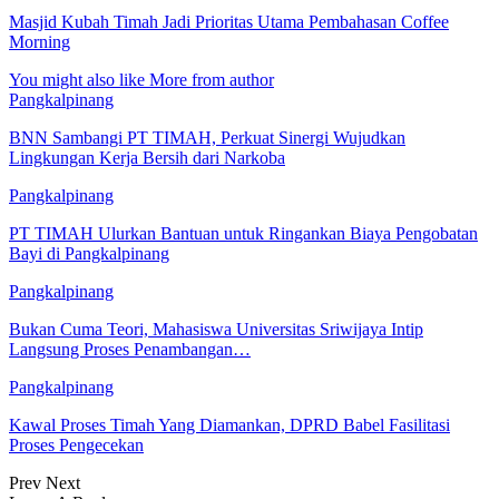
Masjid Kubah Timah Jadi Prioritas Utama Pembahasan Coffee
Morning
You might also like
More from author
Pangkalpinang
BNN Sambangi PT TIMAH, Perkuat Sinergi Wujudkan
Lingkungan Kerja Bersih dari Narkoba
Pangkalpinang
PT TIMAH Ulurkan Bantuan untuk Ringankan Biaya Pengobatan
Bayi di Pangkalpinang
Pangkalpinang
Bukan Cuma Teori, Mahasiswa Universitas Sriwijaya Intip
Langsung Proses Penambangan…
Pangkalpinang
Kawal Proses Timah Yang Diamankan, DPRD Babel Fasilitasi
Proses Pengecekan
Prev
Next