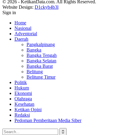
© 2026 - KetikanData.com. All Rights Reserved.
Website Design:
D1ckyb4b3l
Sign in
Home
Nasional
Adventorial
Daerah
Pangkalpinang
Bangka
Bangka Tengah
Bangka Selatan
Bangka Barat
Belitung
Belitung Timur
Politik
Hukum
Ekonomi
Olahraga
Kesehatan
Ketikan Opini
Redaksi
Pedoman Pemberitaan Media Siber