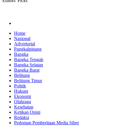
Editors' Picks
Home
Nasional
Advertorial
Pangkalpinang
Bangka
Bangka Tengah
Bangka Selatan
Bangka Barat
Belitung
Belitung Timur
Politik
Hukum
Ekonomi
Olahraga
Kesehatan
Ketikan Opini
Redaksi
Pedoman Pemberitaan Media Siber