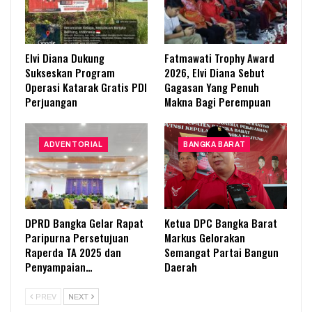
Elvi Diana Dukung
Fatmawati Trophy Award
Sukseskan Program
2026, Elvi Diana Sebut
Operasi Katarak Gratis PDI
Gagasan Yang Penuh
Perjuangan
Makna Bagi Perempuan
ADVENTORIAL
BANGKA BARAT
DPRD Bangka Gelar Rapat
Ketua DPC Bangka Barat
Paripurna Persetujuan
Markus Gelorakan
Raperda TA 2025 dan
Semangat Partai Bangun
Penyampaian…
Daerah
PREV
NEXT