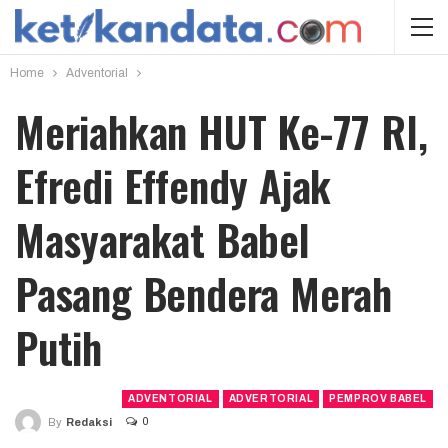
Home
Adventorial
Meriahkan HUT Ke-77 RI,
Efredi Effendy Ajak
Masyarakat Babel
Pasang Bendera Merah
Putih
ADVENTORIAL
ADVERTORIAL
PEMPROV BABEL
0
By
Redaksi