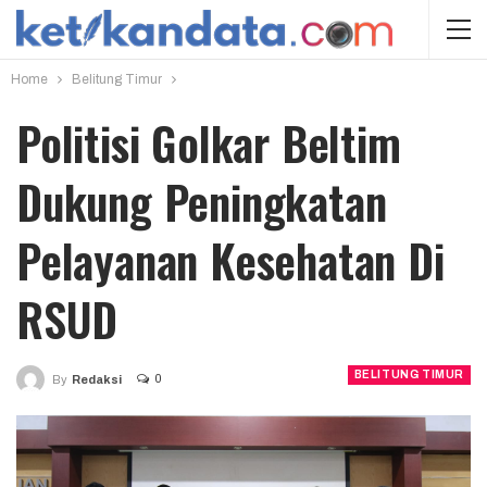
Home
Belitung Timur
Politisi Golkar Beltim
Dukung Peningkatan
Pelayanan Kesehatan Di
RSUD
BELITUNG TIMUR
0
By
Redaksi