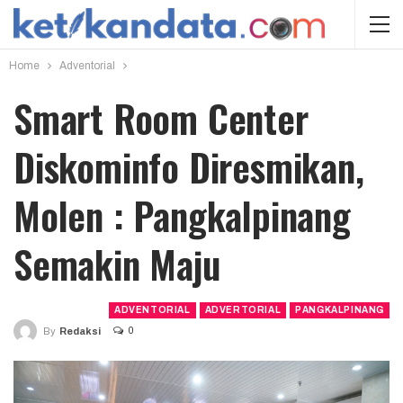
Home
Adventorial
Smart Room Center
Diskominfo Diresmikan,
Molen : Pangkalpinang
Semakin Maju
ADVENTORIAL
ADVERTORIAL
PANGKALPINANG
0
By
Redaksi