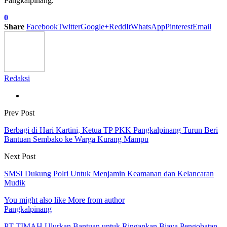
Pangkalpinang.
0
Share
Facebook
Twitter
Google+
ReddIt
WhatsApp
Pinterest
Email
Redaksi
Prev Post
Berbagi di Hari Kartini, Ketua TP PKK Pangkalpinang Turun Beri
Bantuan Sembako ke Warga Kurang Mampu
Next Post
SMSI Dukung Polri Untuk Menjamin Keamanan dan Kelancaran
Mudik
You might also like
More from author
Pangkalpinang
PT TIMAH Ulurkan Bantuan untuk Ringankan Biaya Pengobatan