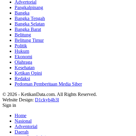
Advertorial
Pangkalpinang
Bangka
Bangka Tengah
Bangka Selatan
Bangka Barat
Belitung
Belitung Timur
Politik
Hukum
Ekonomi
Olahraga
Kesehatan
Ketikan Opini
Redaksi
Pedoman Pemberitaan Media Siber
© 2026 - KetikanData.com. All Rights Reserved.
Website Design:
D1ckyb4b3l
Sign in
Home
Nasional
Adventorial
Daerah