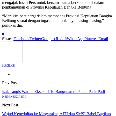
mengajak Insan Pers untuk bersama-sama berkolaborasi dalam
pembangunan di Provinsi Kepulauan Bangka Belitung.
“Mari kita bersinergi dalam membantu Provinsi Kepulauan Bangka
Belitung sesuai dengan tugas dan tupoksinya masing-masing,”
pungkas dia.
0
Share
Facebook
Twitter
Google+
ReddIt
WhatsApp
Pinterest
Email
Redaksi
Prev Post
Isak Tangis Warnai Eksekusi 16 Bangunan di Pantai Pasir Padi
Pangkalpinang
Next Post
Wujud Kepedulian ke Masyarakat, AITI dan SMSI Babel Bagikan