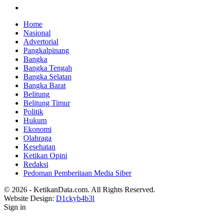
Home
Nasional
Advertorial
Pangkalpinang
Bangka
Bangka Tengah
Bangka Selatan
Bangka Barat
Belitung
Belitung Timur
Politik
Hukum
Ekonomi
Olahraga
Kesehatan
Ketikan Opini
Redaksi
Pedoman Pemberitaan Media Siber
© 2026 - KetikanData.com. All Rights Reserved.
Website Design:
D1ckyb4b3l
Sign in