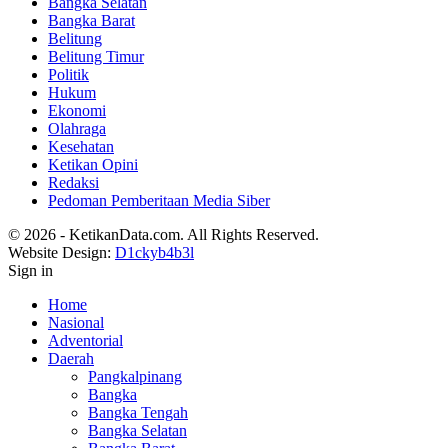
Bangka Selatan
Bangka Barat
Belitung
Belitung Timur
Politik
Hukum
Ekonomi
Olahraga
Kesehatan
Ketikan Opini
Redaksi
Pedoman Pemberitaan Media Siber
© 2026 - KetikanData.com. All Rights Reserved.
Website Design:
D1ckyb4b3l
Sign in
Home
Nasional
Adventorial
Daerah
Pangkalpinang
Bangka
Bangka Tengah
Bangka Selatan