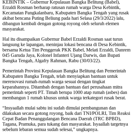
KEBINTIK – Gubernur Kepulauan Bangka Belitung (Babel),
Erzaldi Rosman berharap ratusan rumah warga Desa Kebintik,
Kecamatan Pangkalanbaru, Kabupaten Bangka Tengah yang rusak
akibat bencana Puting Beliung pada hari Selasa (29/3/2022) lalu,
dibangun kembali dengan gotong royong oleh seluruh elemen
masyarakat.
Hal itu disampaikan Gubernur Babel Erzaldi Rosman saat turun
langsung ke lapangan, meninjau lokasi bencana di Desa Kebintik,
bersama Ketua Tim Penggerak PKK Babel, Melati Erzaldi, Danrem
045 Garuda Jaya, Kolonel Infanteri Ujang Darwis, dan Bupati
Bangka Tengah, Algafry Rahman, Rabu (30/03/22).
Pemerintah Provinsi Kepulauan Bangka Belitung dan Pemerintah
Kabupaten Bangka Tengah, telah menyiapkan bantuan untuk
merenovasi rumah-rumah warga sesuai dengan tingkat
keparahannya. Ditambah dengan bantuan dari perusahaan mitra
pemerintah seperti PT. Timah berupa 1000 atap rumah (asbes) dan
membangun 1 rumah khusus untuk warga terkategori rusak berat.
“Insyaallah mulai sabtu ini sudah dimulai pembangunan dan
dilakukan secara gotong royong, baik dari TNI/POLRI, Tim Reaksi
Cepat Badan Penanggulangan Bencana Daerah (TRC BPBD),
Tagana, Pramuka, para tukang dan masyarakat. Isyaallah targetnya
sebelum lebaran semua sudah selesai,” ungkapnya.