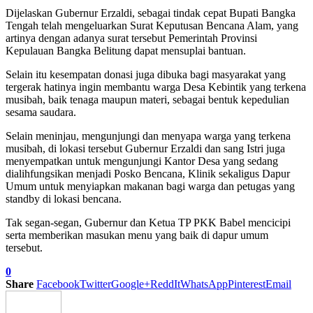
Dijelaskan Gubernur Erzaldi, sebagai tindak cepat Bupati Bangka
Tengah telah mengeluarkan Surat Keputusan Bencana Alam, yang
artinya dengan adanya surat tersebut Pemerintah Provinsi
Kepulauan Bangka Belitung dapat mensuplai bantuan.
Selain itu kesempatan donasi juga dibuka bagi masyarakat yang
tergerak hatinya ingin membantu warga Desa Kebintik yang terkena
musibah, baik tenaga maupun materi, sebagai bentuk kepedulian
sesama saudara.
Selain meninjau, mengunjungi dan menyapa warga yang terkena
musibah, di lokasi tersebut Gubernur Erzaldi dan sang Istri juga
menyempatkan untuk mengunjungi Kantor Desa yang sedang
dialihfungsikan menjadi Posko Bencana, Klinik sekaligus Dapur
Umum untuk menyiapkan makanan bagi warga dan petugas yang
standby di lokasi bencana.
Tak segan-segan, Gubernur dan Ketua TP PKK Babel mencicipi
serta memberikan masukan menu yang baik di dapur umum
tersebut.
0
Share
Facebook
Twitter
Google+
ReddIt
WhatsApp
Pinterest
Email