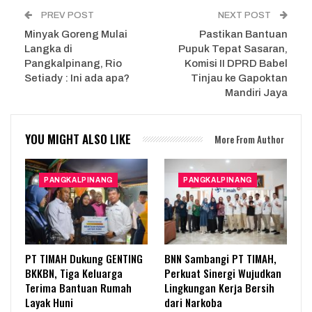
PREV POST
NEXT POST
Minyak Goreng Mulai
Pastikan Bantuan
Langka di
Pupuk Tepat Sasaran,
Pangkalpinang, Rio
Komisi II DPRD Babel
Setiady : Ini ada apa?
Tinjau ke Gapoktan
Mandiri Jaya
YOU MIGHT ALSO LIKE
More From Author
PANGKALPINANG
PANGKALPINANG
PT TIMAH Dukung GENTING
BNN Sambangi PT TIMAH,
BKKBN, Tiga Keluarga
Perkuat Sinergi Wujudkan
Terima Bantuan Rumah
Lingkungan Kerja Bersih
Layak Huni
dari Narkoba