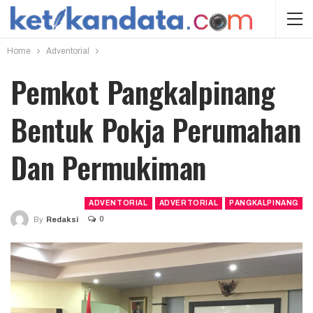
Home
Adventorial
Pemkot Pangkalpinang
Bentuk Pokja Perumahan
Dan Permukiman
ADVENTORIAL
ADVERTORIAL
PANGKALPINANG
0
By
Redaksi