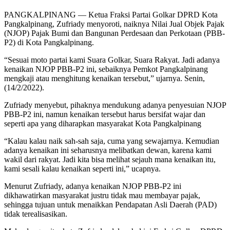
PANGKALPINANG — Ketua Fraksi Partai Golkar DPRD Kota
Pangkalpinang, Zufriady menyoroti, naiknya Nilai Jual Objek Pajak
(NJOP) Pajak Bumi dan Bangunan Perdesaan dan Perkotaan (PBB-
P2) di Kota Pangkalpinang.
“Sesuai moto partai kami Suara Golkar, Suara Rakyat. Jadi adanya
kenaikan NJOP PBB-P2 ini, sebaiknya Pemkot Pangkalpinang
mengkaji atau menghitung kenaikan tersebut,” ujarnya. Senin,
(14/2/2022).
Zufriady menyebut, pihaknya mendukung adanya penyesuian NJOP
PBB-P2 ini, namun kenaikan tersebut harus bersifat wajar dan
seperti apa yang diharapkan masyarakat Kota Pangkalpinang
“Kalau kalau naik sah-sah saja, cuma yang sewajarnya. Kemudian
adanya kenaikan ini seharusnya melibatkan dewan, karena kami
wakil dari rakyat. Jadi kita bisa melihat sejauh mana kenaikan itu,
kami sesali kalau kenaikan seperti ini,” ucapnya.
Menurut Zufriady, adanya kenaikan NJOP PBB-P2 ini
dikhawatirkan masyarakat justru tidak mau membayar pajak,
sehingga tujuan untuk menaikkan Pendapatan Asli Daerah (PAD)
tidak terealisasikan.