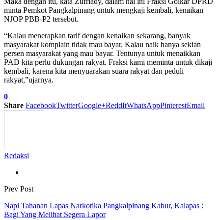
Maka dengan itu, kata Zufriady, dalam hal ini Fraksi Golkar DPRD
minta Pemkot Pangkalpinang untuk mengkaji kembali, kenaikan
NJOP PBB-P2 tersebut.
“Kalau menerapkan tarif dengan kenaikan sekarang, banyak
masyarakat komplain tidak mau bayar. Kalau naik hanya sekian
persen masyarakat yang mau bayar. Tentunya untuk menaikkan
PAD kita perlu dukungan rakyat. Fraksi kami meminta untuk dikaji
kembali, karena kita menyuarakan suara rakyat dan peduli
rakyat,”ujarnya.
0
Share
Facebook
Twitter
Google+
ReddIt
WhatsApp
Pinterest
Email
Redaksi
Prev Post
Napi Tahanan Lapas Narkotika Pangkalpinang Kabur, Kalapas :
Bagi Yang Melihat Segera Lapor