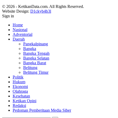
© 2026 - KetikanData.com. All Rights Reserved.
Website Design:
D1ckyb4b3l
Sign in
Home
Nasional
Adventorial
Daerah
Pangkalpinang
Bangka
Bangka Tengah
Bangka Selatan
Bangka Barat
Belitung
Belitung Timur
Politik
Hukum
Ekonomi
Olahraga
Kesehatan
Ketikan Opini
Redaksi
Pedoman Pemberitaan Media Siber