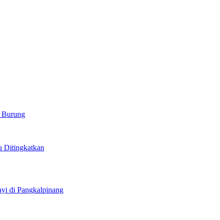
r Burung
u Ditingkatkan
i di Pangkalpinang