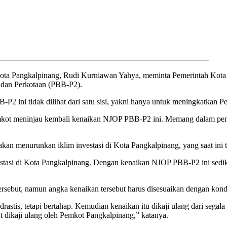
angkalpinang, Rudi Kurniawan Yahya, meminta Pemerintah Kota (Pe
 dan Perkotaan (PBB-P2).
-P2 ini tidak dilihat dari satu sisi, yakni hanya untuk meningkatkan 
mkot meninjau kembali kenaikan NJOP PBB-P2 ini. Memang dalam pen
an menurunkan iklim investasi di Kota Pangkalpinang, yang saat ini 
estasi di Kota Pangkalpinang. Dengan kenaikan NJOP PBB-P2 ini sedik
ebut, namun angka kenaikan tersebut harus disesuaikan dengan kondis
drastis, tetapi bertahap. Kemudian kenaikan itu dikaji ulang dari segal
t dikaji ulang oleh Pemkot Pangkalpinang,” katanya.