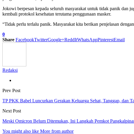
Jokowi berpesan kepada seluruh masyarakat untuk tidak panik dan j
kembali protokol kesehatan terutama penggunaan masker.
“Tidak perlu terlalu panik. Masyarakat kita berikan penjelasan denga
0
Share
Facebook
Twitter
Google+
ReddIt
WhatsApp
Pinterest
Email
Redaksi
Prev Post
TP PKK Babel Luncurkan Gerakan Keluarga Sehat, Tanggap, dan 
Next Post
Meski Omicron Belum Ditemukan, Ini Langkah Pemkot Pangkalpina
You might also like
More from author