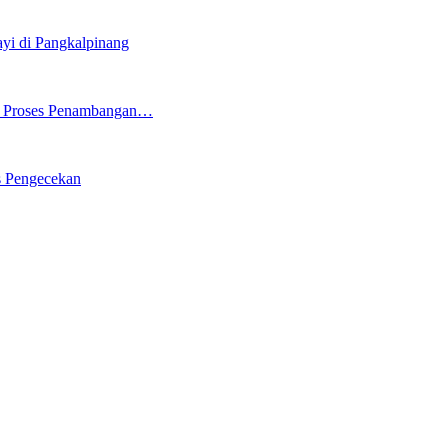
i di Pangkalpinang
ng Proses Penambangan…
s Pengecekan