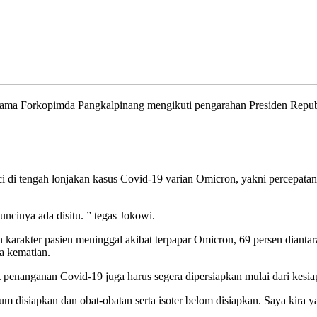
orkopimda Pangkalpinang mengikuti pengarahan Presiden Republik I
i tengah lonjakan kasus Covid-19 varian Omicron, yakni percepatan va
ncinya ada disitu. ” tegas Jokowi.
n karakter pasien meninggal akibat terpapar Omicron, 69 persen diant
a kematian.
penanganan Covid-19 juga harus segera dipersiapkan mulai dari kesiapa
um disiapkan dan obat-obatan serta isoter belom disiapkan. Saya kir