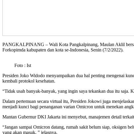
PANGKALPINANG – Wali Kota Pangkalpinang, Maulan Aklil bersama F
Forkopimda kabupaten dan kota se-Indonesia, Senin (7/2/2022).
Foto : Ist
Presiden Joko Widodo menyampaikan dua hal penting mengenai kunci d
kembali protokol kesehatan.
“Tidak usah banyak-banyak, yang ingin saya tekankan dua itu saja. Ku
Dalam pertemuan secara virtual itu, Presiden Jokowi juga menjelaska
menjadi kunci bagi penanganan varian Omicron untuk menekan angk
Mantan Gubernur DKI Jakarta ini menyebut, manajemen detail terkait 
“Jangan sampai Omicron datang, rumah sakit belum siap, oksigen bel
yang akan masuk, ” jelasnya.