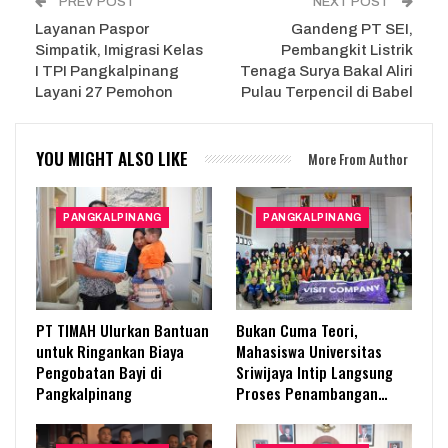
PREV POST
NEXT POST
Layanan Paspor
Gandeng PT SEI,
Simpatik, Imigrasi Kelas
Pembangkit Listrik
I TPI Pangkalpinang
Tenaga Surya Bakal Aliri
Layani 27 Pemohon
Pulau Terpencil di Babel
YOU MIGHT ALSO LIKE
More From Author
PANGKALPINANG
PANGKALPINANG
PT TIMAH Ulurkan Bantuan
Bukan Cuma Teori,
untuk Ringankan Biaya
Mahasiswa Universitas
Pengobatan Bayi di
Sriwijaya Intip Langsung
Pangkalpinang
Proses Penambangan…