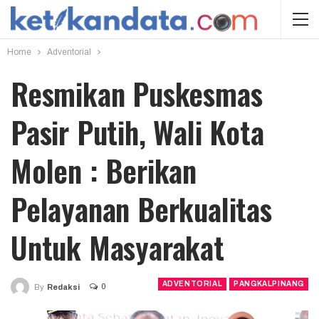
Home
Adventorial
Resmikan Puskesmas
Pasir Putih, Wali Kota
Molen : Berikan
Pelayanan Berkualitas
Untuk Masyarakat
ADVENTORIAL
PANGKALPINANG
0
By
Redaksi