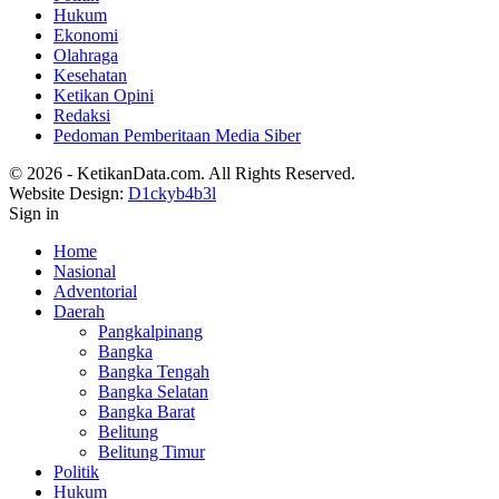
Hukum
Ekonomi
Olahraga
Kesehatan
Ketikan Opini
Redaksi
Pedoman Pemberitaan Media Siber
© 2026 - KetikanData.com. All Rights Reserved.
Website Design:
D1ckyb4b3l
Sign in
Home
Nasional
Adventorial
Daerah
Pangkalpinang
Bangka
Bangka Tengah
Bangka Selatan
Bangka Barat
Belitung
Belitung Timur
Politik
Hukum