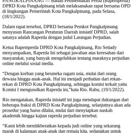
PANGKALPINANG — Badan Pembentukan Perda (Bapemperda)
DPRD Kota Pangkalpinang telah melaksanakan rapat bersama OPD
di lingkungan Pemerintah Kota Pangkalpinang, pada Selasa,
(18/1/2022).
Dalam rapat tersebut, DPRD bersama Pemkot Pangkalpinang
menyusun Rancangan Peraturan Daerah inisiatif DPRD, salah
satunya adalah Raperda dengan judul Larangan Perjudian.
Ketua Bapemperda DPRD Kota Pangkalpinang, Rio Setiady
menyampaikan, Raperda Ini sebagai jawaban atas keresahan dari
masyarakat, yang banyak mengeluhkan tentang maraknya perjudian
online melalui sosial media.
“Dengan korban yang beraneka ragam usia, mulai dari orang
dewasa hingga anak-anak. Hal ini menjadi perhatian dari rekan-
rekan di DPRD Kota Pangkalpinang, sehingga komisi terkait yaitu
Komisi I mengusulkan Raperda ini,”kata Rio. Rabu, (19/1/2022).
Rio mengatakan, Raperda inisiatif ini juga mendapat dukungan dari
beberapa fraksi di DPRD Kota Pangkalpinang, selanjutnya akan ada
prosedur yang harus dilalui, mulai dari menyiapkan naskah
akademik hingga kajian raperda perjudian tersebut.
“Kami lebih menitikberatkan kepada judi online yang sekarang
marak di kalangan anak-anak dan remaja kita, sedangkan untuk