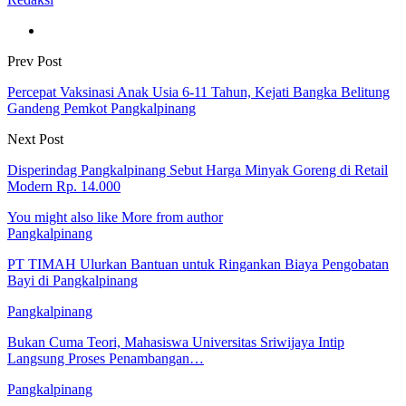
Prev Post
Percepat Vaksinasi Anak Usia 6-11 Tahun, Kejati Bangka Belitung
Gandeng Pemkot Pangkalpinang
Next Post
Disperindag Pangkalpinang Sebut Harga Minyak Goreng di Retail
Modern Rp. 14.000
You might also like
More from author
Pangkalpinang
PT TIMAH Ulurkan Bantuan untuk Ringankan Biaya Pengobatan
Bayi di Pangkalpinang
Pangkalpinang
Bukan Cuma Teori, Mahasiswa Universitas Sriwijaya Intip
Langsung Proses Penambangan…
Pangkalpinang